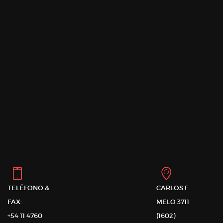
TELÉFONO &
CARLOS F.
FAX:
MELO 3711
+54 11 4760
(1602)